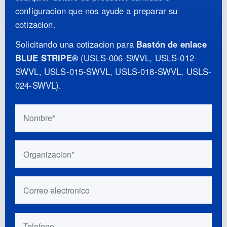
configuracion que nos ayude a preparar su
cotizacion.
Solicitando una cotizacion para
Bastón de enlace
BLUE STRIPE®
(
USLS-006-SWVL, USLS-012-
SWVL, USLS-015-SWVL, USLS-018-SWVL, USLS-
024-SWVL
)
.
No complete este campo si es una persona:
Nombre
Organizacion
Correo electronico
Telefono