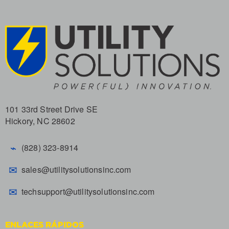
101 33rd Street Drive SE
Hickory, NC 28602
⌁
(828) 323-8914
✉
sales@utilitysolutionsinc.com
✉
techsupport@utilitysolutionsinc.com
ENLACES RÁPIDOS