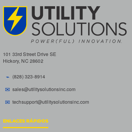
101 33rd Street Drive SE
Hickory, NC 28602
⌁
(828) 323-8914
✉
sales@utilitysolutionsinc.com
✉
techsupport@utilitysolutionsinc.com
ENLACES RÁPIDOS