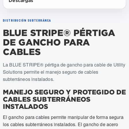
Descargas
DISTRIBUCIÓN SUBTERRÁNEA
BLUE STRIPE® PÉRTIGA
DE GANCHO PARA
CABLES
Numeros de articulo: USCH-004, USCH-006, USCH-008
La BLUE STRIPE® pértiga de gancho para cable de Utility
Solutions permite el manejo seguro de cables
subterráneos instalados.
MANEJO SEGURO Y PROTEGIDO DE
CABLES SUBTERRÁNEOS
INSTALADOS
El gancho para cables permite manipular de forma segura
los cables subterráneos instalados. El gancho de acero