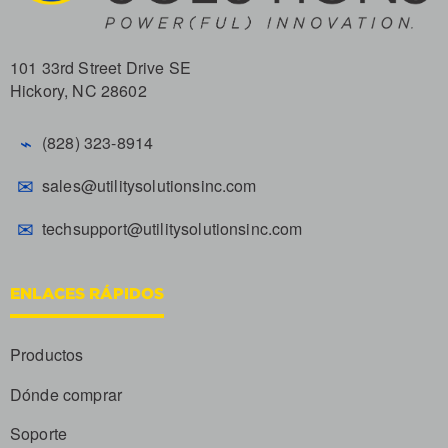
101 33rd Street Drive SE
Hickory, NC 28602
⌁
(828) 323-8914
✉
sales@utilitysolutionsinc.com
✉
techsupport@utilitysolutionsinc.com
ENLACES RÁPIDOS
Productos
Dónde comprar
Soporte