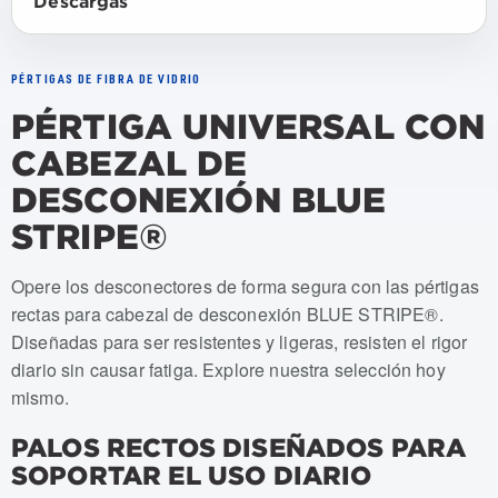
Descargas
PÉRTIGAS DE FIBRA DE VIDRIO
PÉRTIGA UNIVERSAL CON
CABEZAL DE
DESCONEXIÓN BLUE
STRIPE®
Numeros de articulo: USSS-004-EC/DH, USSS-006-EC/
Opere los desconectores de forma segura con las pértigas
rectas para cabezal de desconexión BLUE STRIPE®.
Diseñadas para ser resistentes y ligeras, resisten el rigor
diario sin causar fatiga. Explore nuestra selección hoy
mismo.
PALOS RECTOS DISEÑADOS PARA
SOPORTAR EL USO DIARIO