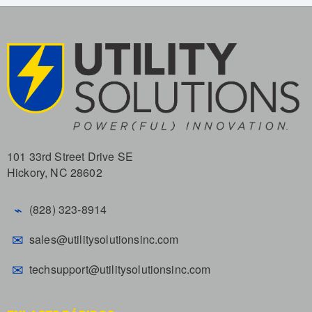
101 33rd Street Drive SE
Hickory, NC 28602
⌁
(828) 323-8914
✉
sales@utilitysolutionsinc.com
✉
techsupport@utilitysolutionsinc.com