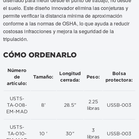
diseñado para medir desde el punto de trabajo, no desde
el suelo. Este diseño innovador elimina las conjeturas y
permite verificar la distancia mínima de aproximación
conforme a las normas de OSHA, lo que ayuda a reducir
costosas infracciones y mejora la seguridad de la
tripulación.
CÓMO ORDENARLO
Número
Longitud
Bolsa
de
Tamaño:
Peso:
cerrada:
protectora:
artículo:
USTS-
2.25
TA-008-
8'
28.5"
USSB-003
libras
EM-MAD
USTS-
3
TA-010-
10 '
30"
USSB-003
libras