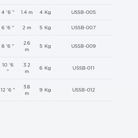
4 '6 "
1.4 m
4 Kg
USSB-005
6 '6 "
2 m
5 Kg
USSB-007
2.6
8 '6 "
5 Kg
USSB-009
m
10 '6
3.2
6 Kg
USSB-011
"
m
3.8
12 '6 "
9 Kg
USSB-012
m