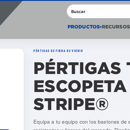
Buscar
PRODUCTOS
RECURSOS
▾
PÉRTIGAS DE FIBRA DE VIDRIO
PÉRTIGAS 
ESCOPETA
STRIPE®
Numeros de articulo: USSG-004-IREC
Equipa a tu equipo con los bastones d
resistentes y ligeros del mercado. Diseña