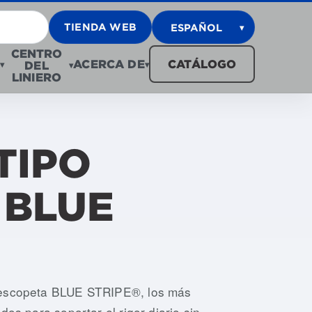
TIENDA WEB
ESPAÑOL
▾
CENTRO
ACERCA DE
CATÁLOGO
DEL
▾
▾
▾
LINIERO
TIPO
 BLUE
, USSG-006-IREC, USSG-008-IREC, USSG-010-IREC,
e escopeta BLUE STRIPE®, los más
dos para soportar el rigor diario sin