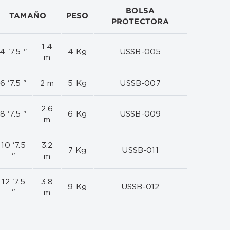
BOLSA
TAMAÑO
PESO
PROTECTORA
1.4
4 '7.5 "
4 Kg
USSB-005
m
6 '7.5 "
2 m
5 Kg
USSB-007
2.6
8 '7.5 "
6 Kg
USSB-009
m
10 '7.5
3.2
7 Kg
USSB-011
"
m
12 '7.5
3.8
9 Kg
USSB-012
"
m