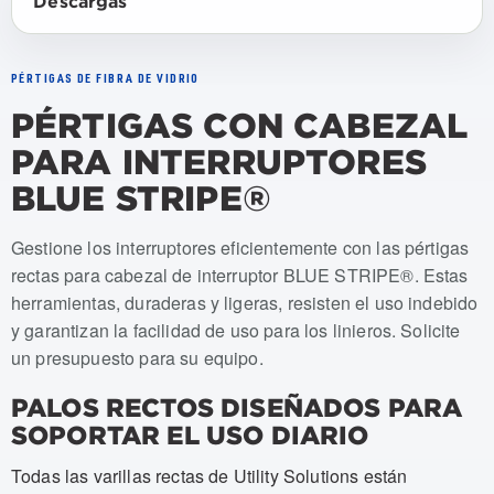
Descargas
PÉRTIGAS DE FIBRA DE VIDRIO
PÉRTIGAS CON CABEZAL
PARA INTERRUPTORES
BLUE STRIPE®
Numeros de articulo: USSS-004-EC/SH, USSS-006-EC/
Gestione los interruptores eficientemente con las pértigas
rectas para cabezal de interruptor BLUE STRIPE®. Estas
herramientas, duraderas y ligeras, resisten el uso indebido
y garantizan la facilidad de uso para los linieros. Solicite
un presupuesto para su equipo.
PALOS RECTOS DISEÑADOS PARA
SOPORTAR EL USO DIARIO
Todas las varillas rectas de Utility Solutions están