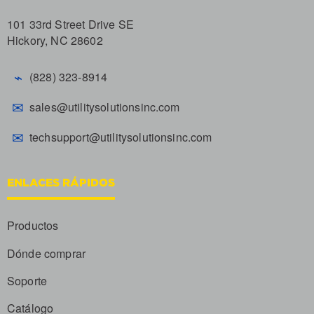
101 33rd Street Drive SE
Hickory, NC 28602
⌁
(828) 323-8914
✉
sales@utilitysolutionsinc.com
✉
techsupport@utilitysolutionsinc.com
ENLACES RÁPIDOS
Productos
Dónde comprar
Soporte
Catálogo