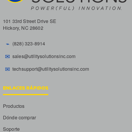
101 33rd Street Drive SE
Hickory, NC 28602
⌁
(828) 323-8914
✉
sales@utilitysolutionsinc.com
✉
techsupport@utilitysolutionsinc.com
ENLACES RÁPIDOS
Productos
Dónde comprar
Soporte