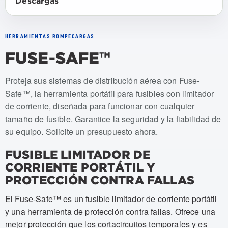
Descargas
HERRAMIENTAS ROMPECARGAS
FUSE-SAFE™
Numeros de articulo: USFS-001, USFS-002, USFS-002-KIT
Proteja sus sistemas de distribución aérea con Fuse-
Safe™, la herramienta portátil para fusibles con limitador
de corriente, diseñada para funcionar con cualquier
tamaño de fusible. Garantice la seguridad y la fiabilidad de
su equipo. Solicite un presupuesto ahora.
FUSIBLE LIMITADOR DE
CORRIENTE PORTÁTIL Y
PROTECCIÓN CONTRA FALLAS
El Fuse-Safe™ es un fusible limitador de corriente portátil
y una herramienta de protección contra fallas. Ofrece una
mejor protección que los cortacircuitos temporales y es