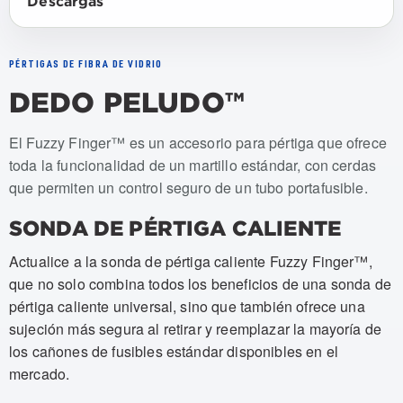
Descargas
PÉRTIGAS DE FIBRA DE VIDRIO
DEDO PELUDO™
Numeros de articulo: USSA-FFP, USSA-FFP-REPAIRKIT
El Fuzzy Finger™ es un accesorio para pértiga que ofrece
toda la funcionalidad de un martillo estándar, con cerdas
que permiten un control seguro de un tubo portafusible.
SONDA DE PÉRTIGA CALIENTE
Actualice a la sonda de pértiga caliente Fuzzy Finger™,
que no solo combina todos los beneficios de una sonda de
pértiga caliente universal, sino que también ofrece una
sujeción más segura al retirar y reemplazar la mayoría de
los cañones de fusibles estándar disponibles en el
mercado.