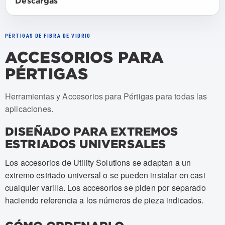
Descargas
PÉRTIGAS DE FIBRA DE VIDRIO
ACCESORIOS PARA
PÉRTIGAS
Numeros de articulo: USSA-ASD, USSA-ETE, USSA-HG
Herramientas y Accesorios para Pértigas para todas las
aplicaciones.
DISEÑADO PARA EXTREMOS
ESTRIADOS UNIVERSALES
Los accesorios de Utility Solutions se adaptan a un
extremo estriado universal o se pueden instalar en casi
cualquier varilla. Los accesorios se piden por separado
haciendo referencia a los números de pieza indicados.