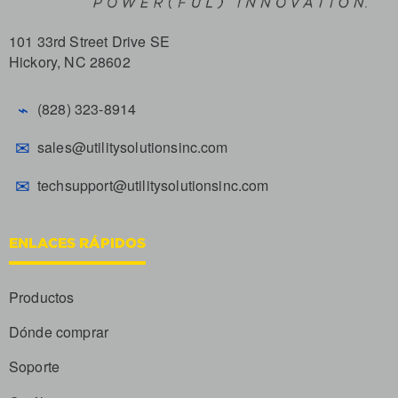
101 33rd Street Drive SE
Hickory, NC 28602
⌁
(828) 323-8914
✉
sales@utilitysolutionsinc.com
✉
techsupport@utilitysolutionsinc.com
ENLACES RÁPIDOS
Productos
Dónde comprar
Soporte