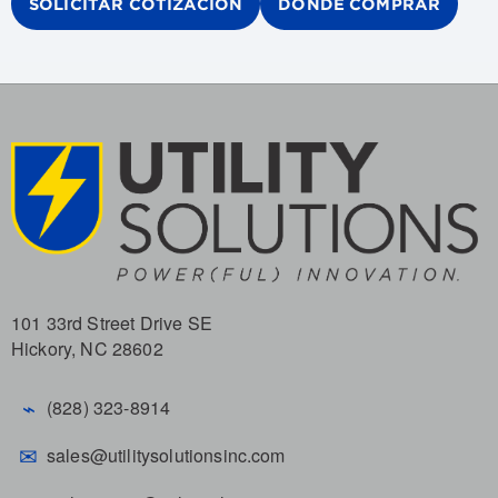
SOLICITAR COTIZACION
DONDE COMPRAR
101 33rd Street Drive SE
Hickory, NC 28602
⌁
(828) 323-8914
✉
sales@utilitysolutionsinc.com