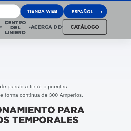
TIENDA WEB
ESPAÑOL
▾
CENTRO
ACERCA DE
CATÁLOGO
DEL
▾
▾
▾
LINIERO
02
de puesta a tierra o puentes
de forma continua de 300 Amperios.
ONAMIENTO PARA
OS TEMPORALES