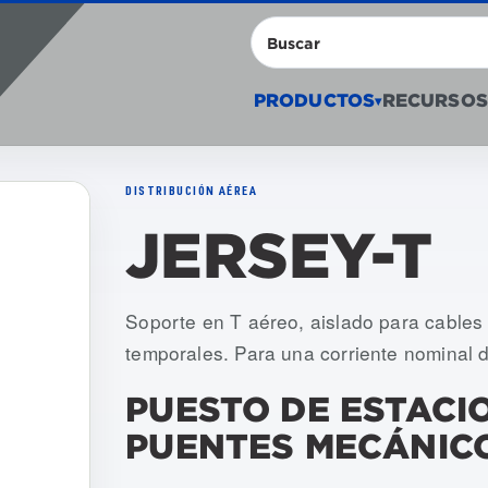
Buscar
PRODUCTOS
RECURSOS
▾
DISTRIBUCIÓN AÉREA
JERSEY-T
Numeros de articulo: USJT-001, USJT-0
Soporte en T aéreo, aislado para cables 
temporales. Para una corriente nominal 
PUESTO DE ESTACI
PUENTES MECÁNIC