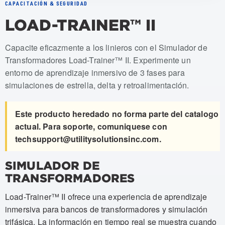
CAPACITACIÓN & SEGURIDAD
LOAD-TRAINER™ II
Numeros de articulo: XFMR-001, XFMR-001 Case
Capacite eficazmente a los linieros con el Simulador de
Transformadores Load-Trainer™ II. Experimente un
entorno de aprendizaje inmersivo de 3 fases para
simulaciones de estrella, delta y retroalimentación.
Este producto heredado no forma parte del catalogo
actual. Para soporte, comuniquese con
techsupport@utilitysolutionsinc.com
.
SIMULADOR DE
TRANSFORMADORES
Load-Trainer™ II ofrece una experiencia de aprendizaje
inmersiva para bancos de transformadores y simulación
trifásica. La información en tiempo real se muestra cuando