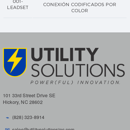
001-
CONEXIÓN CODIFICADOS POR
LEADSET
COLOR
101 33rd Street Drive SE
Hickory, NC 28602
⌁
(828) 323-8914
✉
sales@utilitysolutionsinc.com