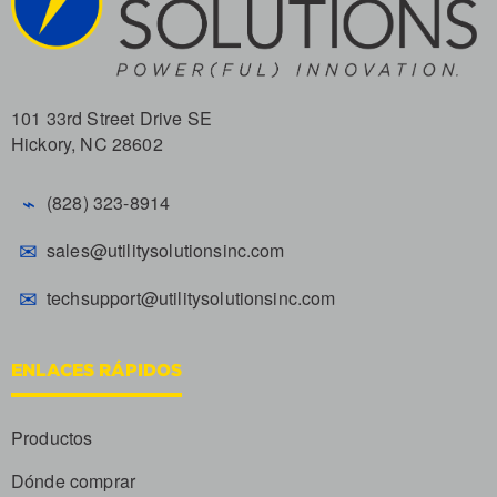
101 33rd Street Drive SE
Hickory, NC 28602
⌁
(828) 323-8914
✉
sales@utilitysolutionsinc.com
✉
techsupport@utilitysolutionsinc.com
ENLACES RÁPIDOS
Productos
Dónde comprar