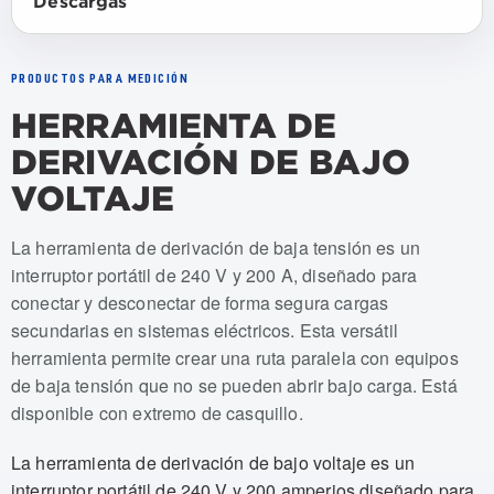
Descargas
PRODUCTOS PARA MEDICIÓN
HERRAMIENTA DE
DERIVACIÓN DE BAJO
VOLTAJE
Numeros de articulo: USJL-007, USJL-007-A
La herramienta de derivación de baja tensión es un
interruptor portátil de 240 V y 200 A, diseñado para
conectar y desconectar de forma segura cargas
secundarias en sistemas eléctricos. Esta versátil
herramienta permite crear una ruta paralela con equipos
de baja tensión que no se pueden abrir bajo carga. Está
disponible con extremo de casquillo.
La herramienta de derivación de bajo voltaje es un
interruptor portátil de 240 V y 200 amperios diseñado para