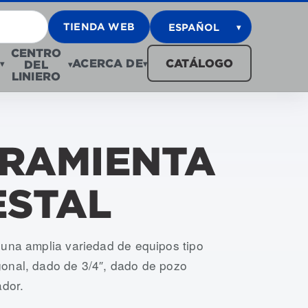
TIENDA WEB
ESPAÑOL
▾
CENTRO
ACERCA DE
CATÁLOGO
DEL
▾
▾
▾
LINIERO
RRAMIENTA
ESTAL
 una amplia variedad de equipos tipo
onal, dado de 3/4″, dado de pozo
ador.