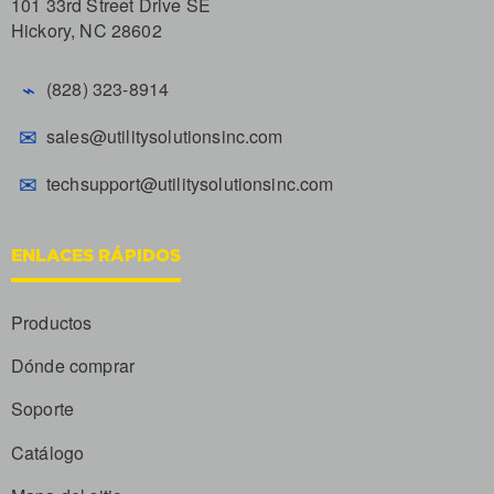
101 33rd Street Drive SE
Hickory, NC 28602
⌁
(828) 323-8914
✉
sales@utilitysolutionsinc.com
✉
techsupport@utilitysolutionsinc.com
ENLACES RÁPIDOS
Productos
Dónde comprar
Soporte
Catálogo