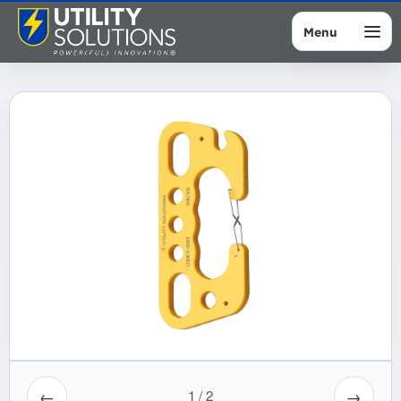
Menu
←
→
1
/
2