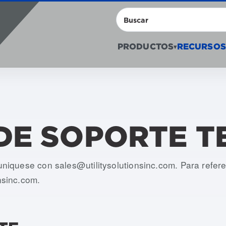
Buscar
PRODUCTOS
RECURSOS
▾
DE SOPORTE T
muniquese con
sales@utilitysolutionsinc.com
. Para refer
nsinc.com
.