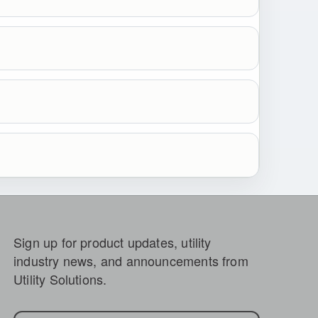
Sign up for product updates, utility
industry news, and announcements from
Utility Solutions.