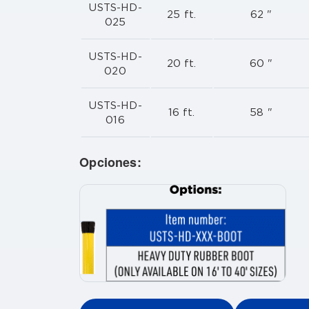
USTS-HD-
25 ft.
62 "
025
USTS-HD-
20 ft.
60 "
020
USTS-HD-
16 ft.
58 "
016
Opciones: