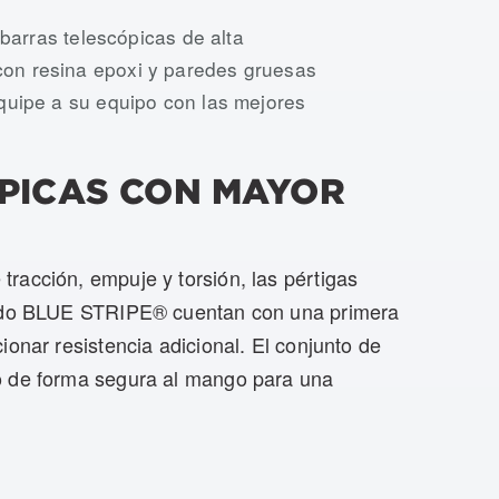
USTS-HD-045, USTS-HD-040, USTS-HD-035, USTS-HD-
 barras telescópicas de alta
on resina epoxi y paredes gruesas
quipe a su equipo con las mejores
PICAS CON MAYOR
racción, empuje y torsión, las pértigas
sado BLUE STRIPE® cuentan con una primera
ionar resistencia adicional. El conjunto de
o de forma segura al mango para una