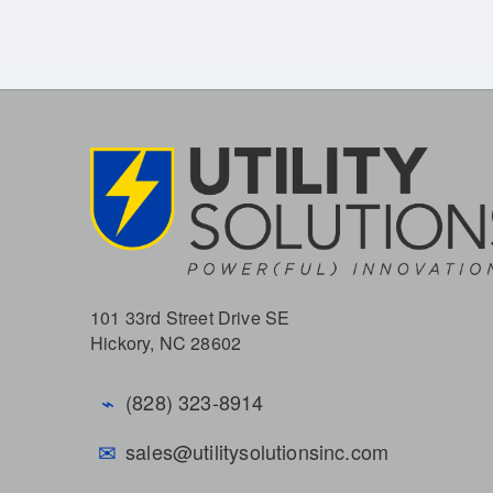
101 33rd Street Drive SE
Hickory, NC 28602
⌁
(828) 323-8914
✉
sales@utilitysolutionsinc.com