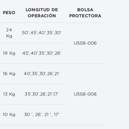
LONGITUD DE
BOLSA
PESO
OPERACIÓN
PROTECTORA
24
50',45',40',35',30'
Kg
USSB-006
19 Kg
45',40',35',30',26'
16 Kg
40’,35’,30’,26’,21’
13 Kg
35’,30’,26’,21’,17’
USSB-008
10 Kg
30 ', 26', 21 ', 17'