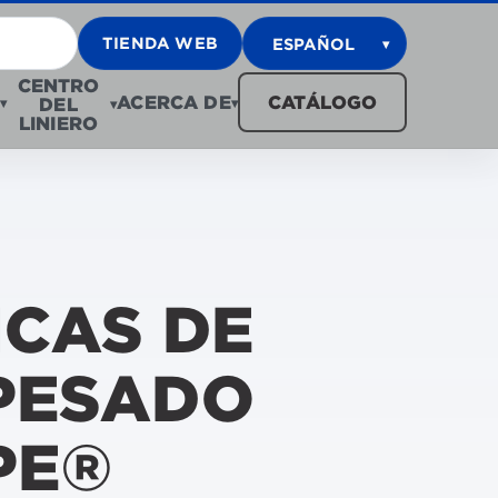
TIENDA WEB
ESPAÑOL
▾
CENTRO
ACERCA DE
CATÁLOGO
DEL
▾
▾
▾
LINIERO
ICAS DE
PESADO
PE®