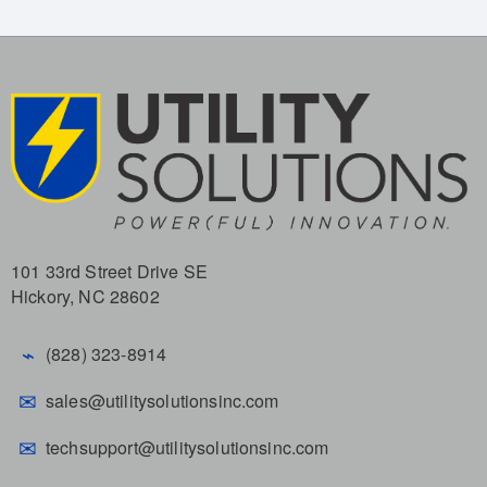
101 33rd Street Drive SE
Hickory, NC 28602
⌁
(828) 323-8914
✉
sales@utilitysolutionsinc.com
✉
techsupport@utilitysolutionsinc.com