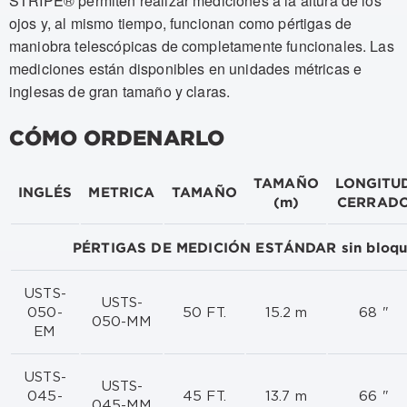
STRIPE® permiten realizar mediciones a la altura de los
ojos y, al mismo tiempo, funcionan como pértigas de
maniobra telescópicas de completamente funcionales. Las
mediciones están disponibles en unidades métricas e
inglesas de gran tamaño y claras.
CÓMO ORDENARLO
TAMAÑO
LONGITU
INGLÉS
METRICA
TAMAÑO
(m)
CERRAD
PÉRTIGAS DE MEDICIÓN ESTÁNDAR sin bloqu
USTS-
USTS-
050-
50 FT.
15.2 m
68 "
050-MM
EM
USTS-
USTS-
045-
45 FT.
13.7 m
66 "
045-MM