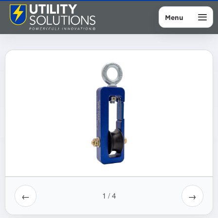
Menu
←
→
1
/
4