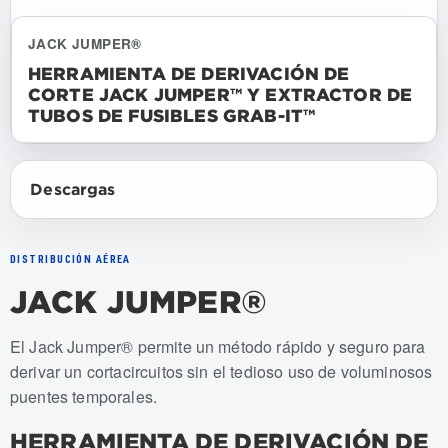
JACK JUMPER®
HERRAMIENTA DE DERIVACIÓN DE
CORTE JACK JUMPER™ Y EXTRACTOR DE
TUBOS DE FUSIBLES GRAB-IT™
Descargas
DISTRIBUCIÓN AÉREA
JACK JUMPER®
Numeros de articulo: USJJ-001-S, USJJ-002-S, USJJ-003-
El Jack Jumper® permite un método rápido y seguro para
derivar un cortacircuitos sin el tedioso uso de voluminosos
puentes temporales.
HERRAMIENTA DE DERIVACIÓN DE