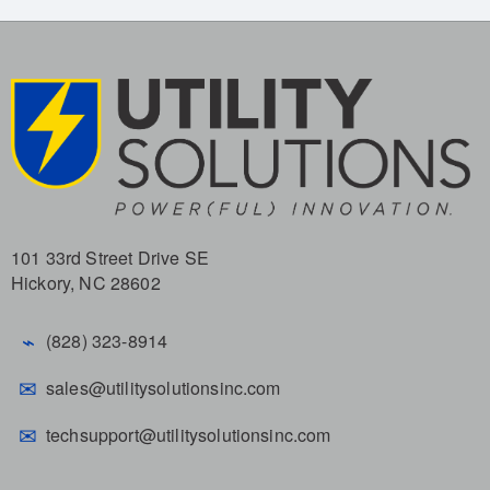
101 33rd Street Drive SE
Hickory, NC 28602
⌁
(828) 323-8914
✉
sales@utilitysolutionsinc.com
✉
techsupport@utilitysolutionsinc.com