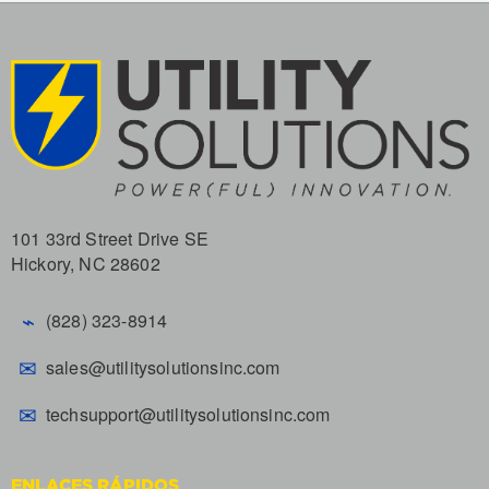
101 33rd Street Drive SE
Hickory, NC 28602
⌁
(828) 323-8914
✉
sales@utilitysolutionsinc.com
✉
techsupport@utilitysolutionsinc.com
ENLACES RÁPIDOS