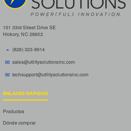
101 33rd Street Drive SE
Hickory, NC 28602
⌁
(828) 323-8914
✉
sales@utilitysolutionsinc.com
✉
techsupport@utilitysolutionsinc.com
ENLACES RÁPIDOS
Productos
Dónde comprar