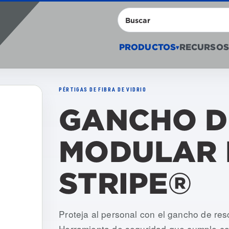
Buscar
PRODUCTOS
RECURSOS
▾
PÉRTIGAS DE FIBRA DE VIDRIO
GANCHO D
MODULAR 
STRIPE®
Numeros de articulo: USRH-006, USRH
Proteja al personal con el gancho de r
Herramienta de seguridad que cumple c