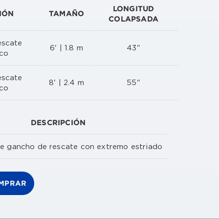
LONGITUD
IÓN
TAMAÑO
COLAPSADA
escate
6' | 1.8 m
43"
ico
escate
8' | 2.4 m
55"
ico
DESCRIPCIÓN
e gancho de rescate con extremo estriado
MPRAR