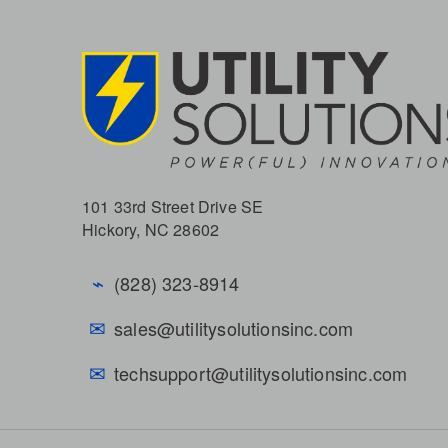
101 33rd Street Drive SE
Hickory, NC 28602
⌁
(828) 323-8914
✉
sales@utilitysolutionsinc.com
✉
techsupport@utilitysolutionsinc.com