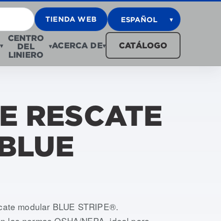
TIENDA WEB
ESPAÑOL
▾
CENTRO
ACERCA DE
CATÁLOGO
DEL
▾
▾
▾
LINIERO
E RESCATE
BLUE
-008, USRH-010
escate modular BLUE STRIPE®.
on las normas OSHA/NFPA, ideal para