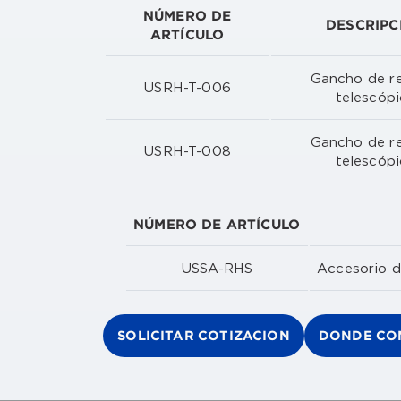
NÚMERO DE
DESCRIPC
ARTÍCULO
Gancho de r
USRH-T-006
telescóp
Gancho de r
USRH-T-008
telescóp
NÚMERO DE ARTÍCULO
USSA-RHS
Accesorio d
SOLICITAR COTIZACION
DONDE CO