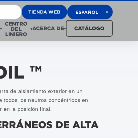
TIENDA WEB
ESPAÑOL
▾
CENTRO
ACERCA DE
CATÁLOGO
DEL
▾
▾
▾
LINIERO
OIL ™
rta de aislamiento exterior en un
e todos los neutros concéntricos en
 en la posición final.
ERRÁNEOS DE ALTA