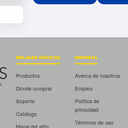
ENLACES RÁPIDOS
EMPRESA
Productos
Acerca de nosotros
Dónde comprar
Empleo
Soporte
Política de
privacidad
Catálogo
Términos de uso
Mapa del sitio