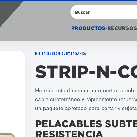
Buscar
PRODUCTOS
RECURSOS
▾
DISTRIBUCIÓN SUBTERRÁNEA
STRIP-N-C
Numeros de articulo: USCS-001
Herramienta de mano para cortar la cubie
cable subterráneo y rápidamente retuerc
un paquete apretado para cortar y sujetar
PELACABLES SUBT
RESISTENCIA