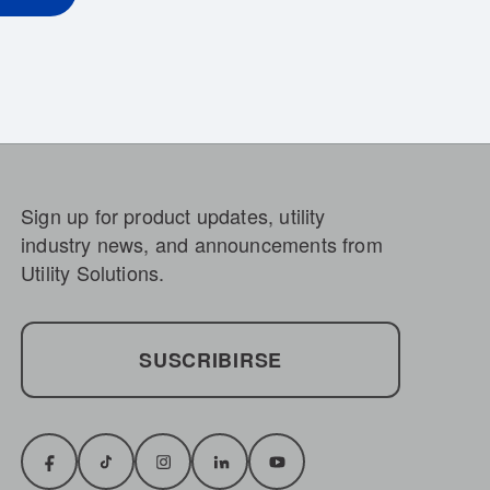
Sign up for product updates, utility
industry news, and announcements from
Utility Solutions.
SUSCRIBIRSE