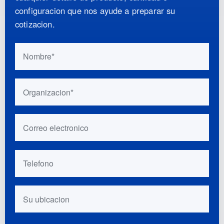
configuracion que nos ayude a preparar su
cotizacion.
No complete este campo si es una persona:
Nombre
Organizacion
Correo electronico
Telefono
Su ubicacion