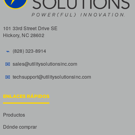
101 33rd Street Drive SE
Hickory, NC 28602
⌁
(828) 323-8914
✉
sales@utilitysolutionsinc.com
✉
techsupport@utilitysolutionsinc.com
ENLACES RÁPIDOS
Productos
Dónde comprar