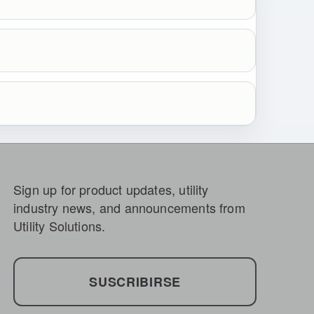
Sign up for product updates, utility
industry news, and announcements from
Utility Solutions.
SUSCRIBIRSE