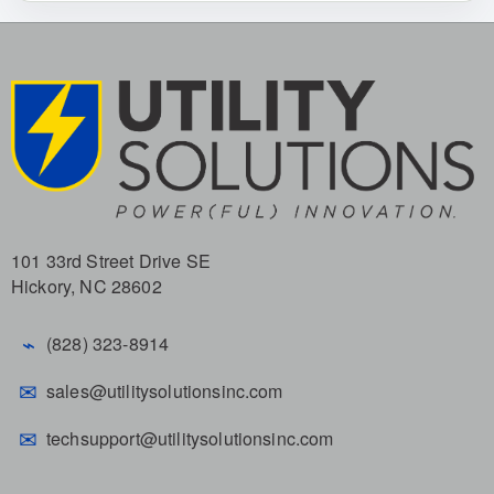
101 33rd Street Drive SE
Hickory, NC 28602
⌁
(828) 323-8914
✉
sales@utilitysolutionsinc.com
✉
techsupport@utilitysolutionsinc.com