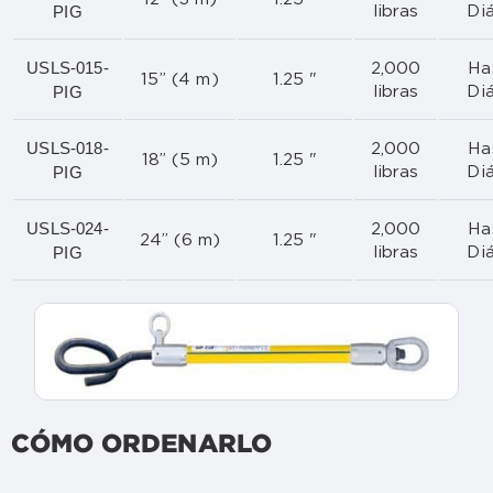
PIG
libras
Di
USLS-015-
2,000
Ha
15” (4 m)
1.25 "
PIG
libras
Di
USLS-018-
2,000
Ha
18” (5 m)
1.25 "
PIG
libras
Di
USLS-024-
2,000
Ha
24” (6 m)
1.25 "
PIG
libras
Di
CÓMO ORDENARLO