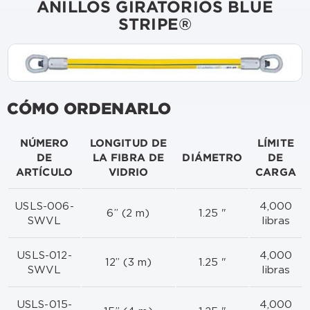
ANILLOS GIRATORIOS BLUE
STRIPE®
CÓMO ORDENARLO
NÚMERO
LONGITUD DE
LÍMITE
DE
LA FIBRA DE
DIÁMETRO
DE
ARTÍCULO
VIDRIO
CARGA
USLS-006-
4,000
6” (2 m)
1.25 "
SWVL
libras
USLS-012-
4,000
12” (3 m)
1.25 "
SWVL
libras
USLS-015-
4,000