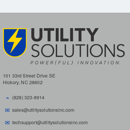
101 33rd Street Drive SE
Hickory, NC 28602
⌁
(828) 323-8914
✉
sales@utilitysolutionsinc.com
✉
techsupport@utilitysolutionsinc.com