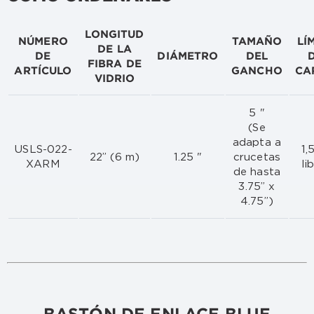
LONGITUD
NÚMERO
TAMAÑO
LÍ
DE LA
DE
DIÁMETRO
DEL
FIBRA DE
ARTÍCULO
GANCHO
CA
VIDRIO
5 "
(Se
adapta a
USLS-022-
1,
22” (6 m)
1.25 "
crucetas
XARM
li
de hasta
3.75” x
4.75”)
BASTÓN DE ENLACE BLUE