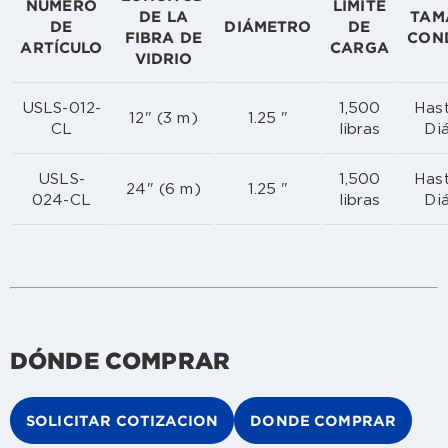
NÚMERO
LÍMITE
DE LA
TAM
DE
DIÁMETRO
DE
FIBRA DE
CON
ARTÍCULO
CARGA
VIDRIO
USLS-012-
1,500
Hast
12" (3 m)
1.25 "
CL
libras
Di
USLS-
1,500
Hast
24" (6 m)
1.25 "
024-CL
libras
Di
DÓNDE COMPRAR
SOLICITAR COTIZACION
DONDE COMPRAR