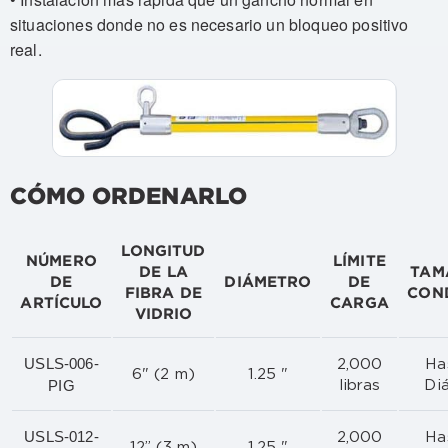
situaciones donde no es necesario un bloqueo positivo
real.
CÓMO ORDENARLO
LONGITUD
NÚMERO
LÍMITE
DE LA
TAM
DE
DIÁMETRO
DE
FIBRA DE
CON
ARTÍCULO
CARGA
VIDRIO
USLS-006-
2,000
Ha
6" (2 m)
1.25 "
PIG
libras
Di
USLS-012-
2,000
Ha
12” (3 m)
1.25 "