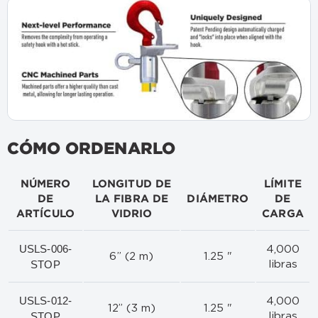
CÓMO ORDENARLO
NÚMERO
LONGITUD DE
LÍMITE
DE
LA FIBRA DE
DIÁMETRO
DE
ARTÍCULO
VIDRIO
CARGA
USLS-006-
4,000
6” (2 m)
1.25 "
STOP
libras
USLS-012-
4,000
12” (3 m)
1.25 "
STOP
libras