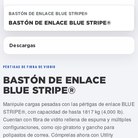
BASTÓN DE ENLACE BLUE STRIPE®
BASTÓN DE ENLACE BLUE STRIPE®
Descargas
PÉRTIGAS DE FIBRA DE VIDRIO
BASTÓN DE ENLACE
BLUE STRIPE®
Numeros de articulo: USLS-006-SWVL, USLS-012-SWVL
Manipule cargas pesadas con las pértigas de enlace BLUE
STRIPE®, con capacidad de hasta 1817 kg (4,000 lb).
Cuentan con fibra de vidrio rellena de espuma y múltiples
configuraciones, como ojo giratorio y gancho para
polipastos de correa. Cómprelas ahora con Utility