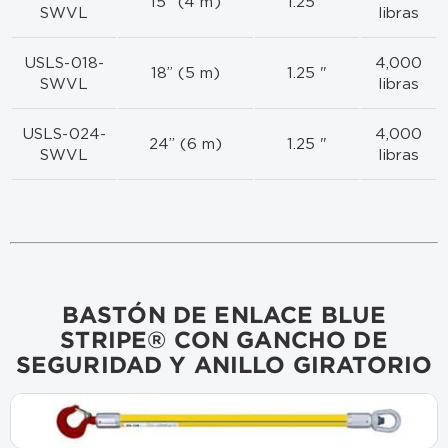
15” (4 m)
1.25 "
SWVL
libras
USLS-018-
4,000
18” (5 m)
1.25 "
SWVL
libras
USLS-024-
4,000
24” (6 m)
1.25 "
SWVL
libras
BASTÓN DE ENLACE BLUE
STRIPE® CON GANCHO DE
SEGURIDAD Y ANILLO GIRATORIO