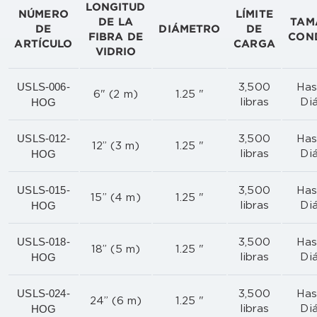
LONGITUD
NÚMERO
LÍMITE
DE LA
TAM
DE
DIÁMETRO
DE
FIBRA DE
CON
ARTÍCULO
CARGA
VIDRIO
USLS-006-
3,500
Has
6" (2 m)
1.25 "
HOG
libras
Di
USLS-012-
3,500
Has
12” (3 m)
1.25 "
HOG
libras
Di
USLS-015-
3,500
Has
15” (4 m)
1.25 "
HOG
libras
Di
USLS-018-
3,500
Has
18” (5 m)
1.25 "
HOG
libras
Di
USLS-024-
3,500
Has
24” (6 m)
1.25 "
HOG
libras
Di