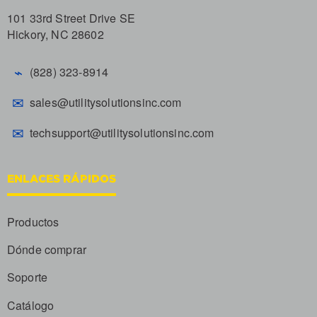
101 33rd Street Drive SE
Hickory, NC 28602
⌁
(828) 323-8914
✉
sales@utilitysolutionsinc.com
✉
techsupport@utilitysolutionsinc.com
ENLACES RÁPIDOS
Productos
Dónde comprar
Soporte
Catálogo